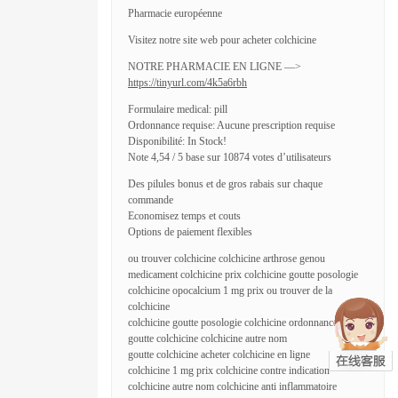
Pharmacie européenne
Visitez notre site web pour acheter colchicine
NOTRE PHARMACIE EN LIGNE —>
https://tinyurl.com/4k5a6rbh
Formulaire medical: pill
Ordonnance requise: Aucune prescription requise
Disponibilité: In Stock!
Note 4,54 / 5 base sur 10874 votes d’utilisateurs
Des pilules bonus et de gros rabais sur chaque
commande
Economisez temps et couts
Options de paiement flexibles
ou trouver colchicine colchicine arthrose genou
medicament colchicine prix colchicine goutte posologie
colchicine opocalcium 1 mg prix ou trouver de la
colchicine
colchicine goutte posologie colchicine ordonnance ou pas
goutte colchicine colchicine autre nom
goutte colchicine acheter colchicine en ligne
colchicine 1 mg prix colchicine contre indication
colchicine autre nom colchicine anti inflammatoire