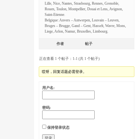
Lille, Nice, Nantes, Strasbourg, Rennes, Grenoble,
Rouen, Toulon, Montpellier, Douai et Lens, Avignon,
Saint-Etienne.
Belgique: Anvers – Antwerpen, Louvain – Leuven,
Bruges – Brugge, Gand – Gent, Hasselt, Wavre, Mons,
Liege, Arlon, Namur, Bruxelles, Limbourg.
作者
帖子
正在查看 1 个帖子：1-1 (共 1 个帖子)
哎呀，回复话题必需登录。
用户名:
密码:
保持登录状态
登录