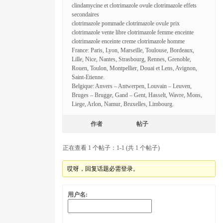
clindamycine et clotrimazole ovule clotrimazole effets
secondaires
clotrimazole pommade clotrimazole ovule prix
clotrimazole vente libre clotrimazole femme enceinte
clotrimazole enceinte creme clotrimazole homme
France: Paris, Lyon, Marseille, Toulouse, Bordeaux,
Lille, Nice, Nantes, Strasbourg, Rennes, Grenoble,
Rouen, Toulon, Montpellier, Douai et Lens, Avignon,
Saint-Etienne.
Belgique: Anvers – Antwerpen, Louvain – Leuven,
Bruges – Brugge, Gand – Gent, Hasselt, Wavre, Mons,
Liege, Arlon, Namur, Bruxelles, Limbourg.
作者
帖子
正在查看 1 个帖子：1-1 (共 1 个帖子)
哎呀，回复话题必需登录。
用户名: