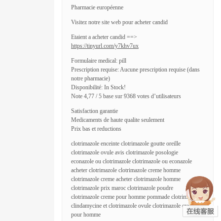
Pharmacie européenne
Visitez notre site web pour acheter candid
Etaient a acheter candid ==>
https://tinyurl.com/y7khv7ux
Formulaire medical: pill
Prescription requise: Aucune prescription requise (dans
notre pharmacie)
Disponibilité: In Stock!
Note 4,77 / 5 base sur 9368 votes d’utilisateurs
Satisfaction garantie
Medicaments de haute qualite seulement
Prix bas et reductions
clotrimazole enceinte clotrimazole goutte oreille
clotrimazole ovule avis clotrimazole posologie
econazole ou clotrimazole clotrimazole ou econazole
acheter clotrimazole clotrimazole creme homme
clotrimazole creme acheter clotrimazole homme
clotrimazole prix maroc clotrimazole poudre
clotrimazole creme pour homme pommade clotrimazole
clindamycine et clotrimazole ovule clotrimazole creme
pour homme