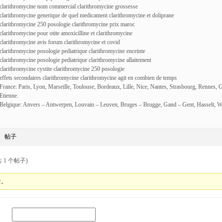
clarithromycine nom commercial clarithromycine grossesse
clarithromycine generique de quel medicament clarithromycine et doliprane
clarithromycine 250 posologie clarithromycine prix maroc
clarithromycine pour otite amoxicilline et clarithromycine
clarithromycine avis forum clarithromycine et covid
clarithromycine posologie pediatrique clarithromycine enceinte
clarithromycine posologie pediatrique clarithromycine allaitement
clarithromycine cystite clarithromycine 250 posologie
effets secondaires clarithromycine clarithromycine agit en combien de temps
France: Paris, Lyon, Marseille, Toulouse, Bordeaux, Lille, Nice, Nantes, Strasbourg, Rennes, 
Etienne.
Belgique: Anvers – Antwerpen, Louvain – Leuven, Bruges – Brugge, Gand – Gent, Hasselt, W
帖子
 1 个帖子)
录。