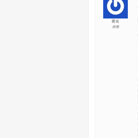
匿名
停用