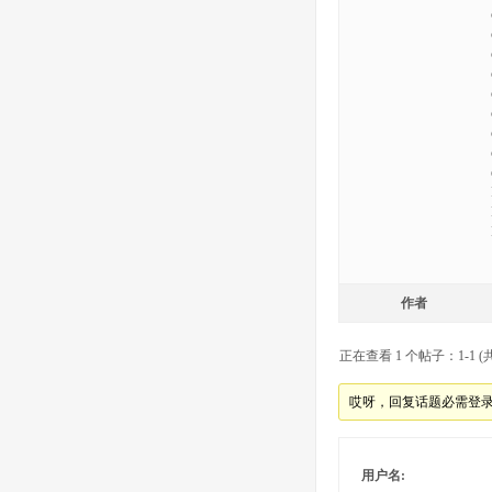
作者
正在查看 1 个帖子：1-1 (共
哎呀，回复话题必需登
用户名: