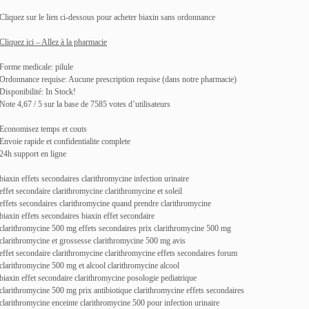
Cliquez sur le lien ci-dessous pour acheter biaxin sans ordonnance
Cliquez ici – Allez à la pharmacie
Forme medicale: pilule
Ordonnance requise: Aucune prescription requise (dans notre pharmacie)
Disponibilité: In Stock!
Note 4,67 / 5 sur la base de 7585 votes d’utilisateurs
Economisez temps et couts
Envoie rapide et confidentialite complete
24h support en ligne
biaxin effets secondaires clarithromycine infection urinaire
effet secondaire clarithromycine clarithromycine et soleil
effets secondaires clarithromycine quand prendre clarithromycine
biaxin effets secondaires biaxin effet secondaire
clarithromycine 500 mg effets secondaires prix clarithromycine 500 mg
clarithromycine et grossesse clarithromycine 500 mg avis
effet secondaire clarithromycine clarithromycine effets secondaires forum
clarithromycine 500 mg et alcool clarithromycine alcool
biaxin effet secondaire clarithromycine posologie pediatrique
clarithromycine 500 mg prix antibiotique clarithromycine effets secondaires
clarithromycine enceinte clarithromycine 500 pour infection urinaire