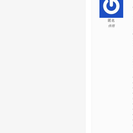
匿名
停用