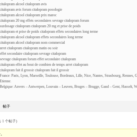
citalopram alcool citalopram avis
citalopram avis forum citalopram posologie
citalopram alcool citalopram prix maroc
citalopram 20 mg effets secondaires sevrage citalopram forum
surdosage citalopram citalopram 20 mg et prise de poids
citalopram et prise de poids citalopram effets secondaires long terme
citalopram alcool citalopram effets secondaires long terme
citalopram alcool citalopram nom commercial
arret citalopram citalopram matin ou soir
effet secondaire citalopram sevrage citalopram
sevrage citalopram forum effet secondaire citalopram
citalopram effet au bout de combien de temps arret citalopram
citalopram fait il grossir citalopram fait il grossir
France: Paris, Lyon, Marseille, Toulouse, Bordeaux, Lille, Nice, Nantes, Strasbourg, Rennes, 
Etienne.
Belgique: Anvers – Antwerpen, Louvain – Leuven, Bruges – Brugge, Gand – Gent, Hasselt, W
帖子
 1 个帖子)
录。