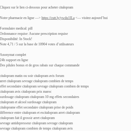
Cliquez sur le lien ci-dessous pour acheter citalopram
Notre pharmacie en ligne —>
https://cutt.ly/ywdu1ILa
<— visitez aujourd’hui
Formulaire medical: pill
Ordonnance requise: Aucune prescription requise
Disponibilité: In Stock!
Note 4,71 / 5 sur la base de 10904 votes d’utilisateurs
Anonymat complet
24h support en ligne
Des pilules bonus et de gros rabais sur chaque commande
citalopram matin ou soir citalopram avis forum
arret citalopram sevrage citalopram combien de temps
effet secondaire citalopram sevrage citalopram combien de temps
citalopram avis citalopram prix maroc
surdosage citalopram citalopram 10 mg effets secondaires
citalopram et alcool surdosage citalopram
citaloprame effet secondaire citalopram prise de poids
difference entre citalopram et escitalopram arret citalopram
citalopram fait il grossir arret citalopram
sevrage antidepresseur citalopram sevrage citalopram
sevrage citalopram combien de temps citalopram avis