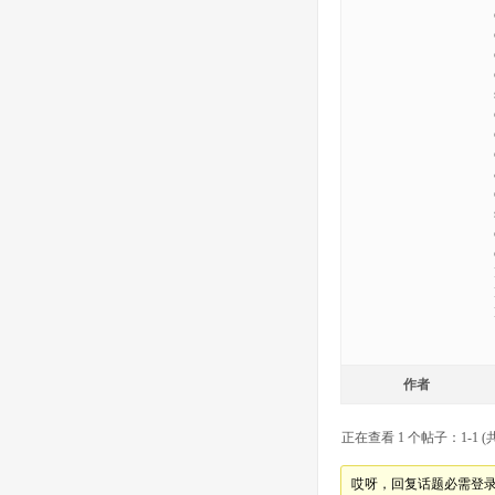
作者
正在查看 1 个帖子：1-1 (共
哎呀，回复话题必需登