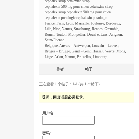
cephalex sirop cefalexine sirop
cephalexin 500 mg pour chien cefalexine sirop
cephalex sirop cephalexin 500 mg pour chien
cephalexin posologie cephalexin posologie
France: Paris, Lyon, Marseille, Toulouse, Bordeaux,
Lille, Nice, Nantes, Strasbourg, Rennes, Grenoble,
Rouen, Toulon, Montpellier, Douai et Lens, Avignon,
Saint-Etienne.
Belgique: Anvers – Antwerpen, Louvain – Leuven,
Bruges – Brugge, Gand – Gent, Hasselt, Wavre, Mons,
Liege, Arlon, Namur, Bruxelles, Limbourg.
作者
帖子
正在查看 1 个帖子：1-1 (共 1 个帖子)
哎呀，回复话题必需登录。
用户名:
密码: