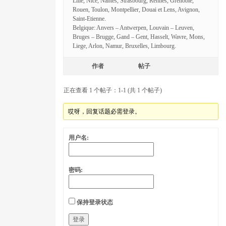
Lille, Nice, Nantes, Strasbourg, Rennes, Grenoble,
Rouen, Toulon, Montpellier, Douai et Lens, Avignon,
Saint-Etienne.
Belgique: Anvers – Antwerpen, Louvain – Leuven,
Bruges – Brugge, Gand – Gent, Hasselt, Wavre, Mons,
Liege, Arlon, Namur, Bruxelles, Limbourg.
作者
帖子
正在查看 1 个帖子：1-1 (共 1 个帖子)
哎呀，回复话题必需登录。
用户名:
密码:
保持登录状态
登录