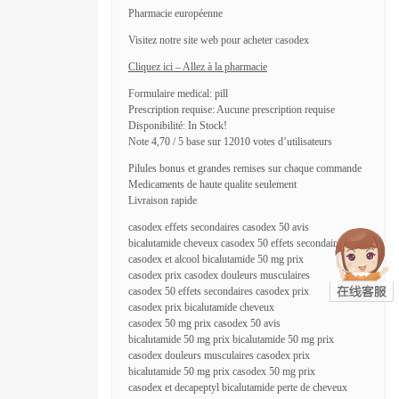
Pharmacie européenne
Visitez notre site web pour acheter casodex
Cliquez ici – Allez à la pharmacie
Formulaire medical: pill
Prescription requise: Aucune prescription requise
Disponibilité: In Stock!
Note 4,70 / 5 base sur 12010 votes d’utilisateurs
Pilules bonus et grandes remises sur chaque commande
Medicaments de haute qualite seulement
Livraison rapide
casodex effets secondaires casodex 50 avis
bicalutamide cheveux casodex 50 effets secondaires
casodex et alcool bicalutamide 50 mg prix
casodex prix casodex douleurs musculaires
casodex 50 effets secondaires casodex prix
casodex prix bicalutamide cheveux
casodex 50 mg prix casodex 50 avis
bicalutamide 50 mg prix bicalutamide 50 mg prix
casodex douleurs musculaires casodex prix
bicalutamide 50 mg prix casodex 50 mg prix
casodex et decapeptyl bicalutamide perte de cheveux