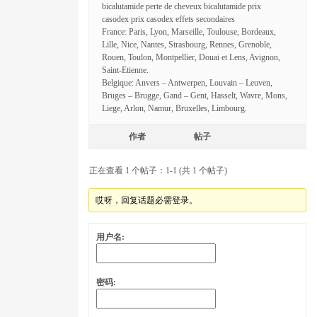
bicalutamide perte de cheveux bicalutamide prix
casodex prix casodex effets secondaires
France: Paris, Lyon, Marseille, Toulouse, Bordeaux,
Lille, Nice, Nantes, Strasbourg, Rennes, Grenoble,
Rouen, Toulon, Montpellier, Douai et Lens, Avignon,
Saint-Etienne.
Belgique: Anvers – Antwerpen, Louvain – Leuven,
Bruges – Brugge, Gand – Gent, Hasselt, Wavre, Mons,
Liege, Arlon, Namur, Bruxelles, Limbourg.
作者
帖子
正在查看 1 个帖子：1-1 (共 1 个帖子)
哎呀，回复话题必需登录。
用户名:
密码: