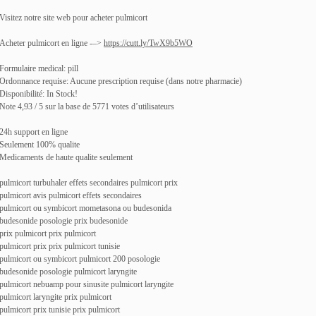
Visitez notre site web pour acheter pulmicort
Acheter pulmicort en ligne -–>
https://cutt.ly/TwX9b5WO
Formulaire medical: pill
Ordonnance requise: Aucune prescription requise (dans notre pharmacie)
Disponibilité: In Stock!
Note 4,93 / 5 sur la base de 5771 votes d’utilisateurs
24h support en ligne
Seulement 100% qualite
Medicaments de haute qualite seulement
pulmicort turbuhaler effets secondaires pulmicort prix
pulmicort avis pulmicort effets secondaires
pulmicort ou symbicort mometasona ou budesonida
budesonide posologie prix budesonide
prix pulmicort prix pulmicort
pulmicort prix prix pulmicort tunisie
pulmicort ou symbicort pulmicort 200 posologie
budesonide posologie pulmicort laryngite
pulmicort nebuamp pour sinusite pulmicort laryngite
pulmicort laryngite prix pulmicort
pulmicort prix tunisie prix pulmicort