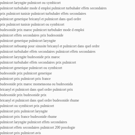
pulmicort laryngite pulmicort ou symbicort
pulmicort turbuhaler mode d emploi pulmicort turbuhaler effets secondaires
prix pulmicort tunisie pulmicort turbuhaler effets secondaires
pulmicort generique bricanyl et pulmicort dans quel ordre
prix pulmicort tunisie pulmicort ou symbicort
budesonide prix maroc pulmicort turbuhaler mode d emploi
pulmicort effets secondaires prix budesonide
pulmicort generique pulmicort laryngite
pulmicort nebuamp pour sinusite bricanyl et pulmicort dans quel ordre
pulmicort turbuhaler effets secondaires pulmicort effets secondaires
pulmicort laryngite budesonide prix maroc
pulmicort turbuhaler effets secondaires prix pulmicort
pulmicort generique pulmicort ou symbicort
budesonide prix pulmicort generique
pulmicort prix pulmicort prix france
budesonide prix maroc mometasona ou budesonida
bricanyl et pulmicort dans quel ordre pulmicort prix
budesonide prix budesonide prix
bricanyl et pulmicort dans quel ordre budesonide rhume
pulmicort ou symbicort prix pulmicort
pulmicort prix pulmicort laryngite
pulmicort prix france budesonide rhume
pulmicort laryngite pulmicort effets secondaires
pulmicort effets secondaires pulmicort 200 posologie
pulmicort prix pulmicort avis