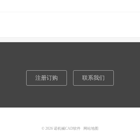
注册订购
联系我们
© 2026
诺机械CAD软件
网站地图