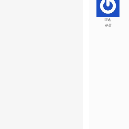
匿名
停用