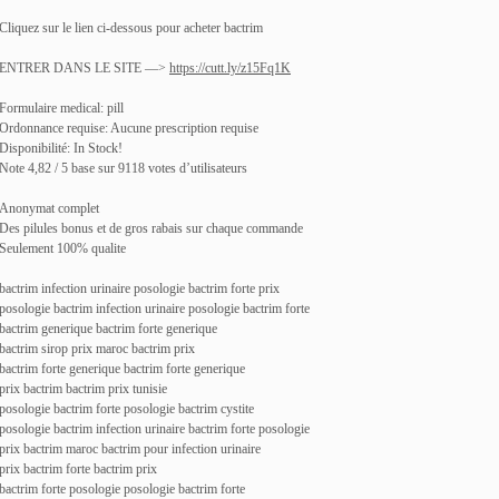
Cliquez sur le lien ci-dessous pour acheter bactrim
ENTRER DANS LE SITE —>
https://cutt.ly/z15Fq1K
Formulaire medical: pill
Ordonnance requise: Aucune prescription requise
Disponibilité: In Stock!
Note 4,82 / 5 base sur 9118 votes d’utilisateurs
Anonymat complet
Des pilules bonus et de gros rabais sur chaque commande
Seulement 100% qualite
bactrim infection urinaire posologie bactrim forte prix
posologie bactrim infection urinaire posologie bactrim forte
bactrim generique bactrim forte generique
bactrim sirop prix maroc bactrim prix
bactrim forte generique bactrim forte generique
prix bactrim bactrim prix tunisie
posologie bactrim forte posologie bactrim cystite
posologie bactrim infection urinaire bactrim forte posologie
prix bactrim maroc bactrim pour infection urinaire
prix bactrim forte bactrim prix
bactrim forte posologie posologie bactrim forte