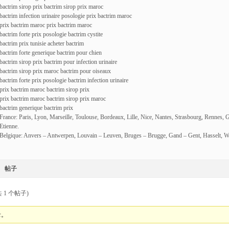
bactrim sirop prix bactrim sirop prix maroc
bactrim infection urinaire posologie prix bactrim maroc
prix bactrim maroc prix bactrim maroc
bactrim forte prix posologie bactrim cystite
bactrim prix tunisie acheter bactrim
bactrim forte generique bactrim pour chien
bactrim sirop prix bactrim pour infection urinaire
bactrim sirop prix maroc bactrim pour oiseaux
bactrim forte prix posologie bactrim infection urinaire
prix bactrim maroc bactrim sirop prix
prix bactrim maroc bactrim sirop prix maroc
bactrim generique bactrim prix
France: Paris, Lyon, Marseille, Toulouse, Bordeaux, Lille, Nice, Nantes, Strasbourg, Rennes, 
Etienne.
Belgique: Anvers – Antwerpen, Louvain – Leuven, Bruges – Brugge, Gand – Gent, Hasselt, W
帖子
 1 个帖子)
录。