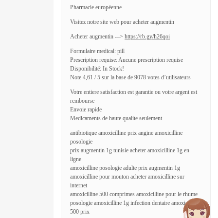
Pharmacie européenne
Visitez notre site web pour acheter augmentin
Acheter augmentin -–>
https://rb.gy/h26qoi
Formulaire medical: pill
Prescription requise: Aucune prescription requise
Disponibilité: In Stock!
Note 4,61 / 5 sur la base de 9078 votes d’utilisateurs
Votre entiere satisfaction est garantie ou votre argent est
rembourse
Envoie rapide
Medicaments de haute qualite seulement
antibiotique amoxicilline prix angine amoxicilline
posologie
prix augmentin 1g tunisie acheter amoxicilline 1g en
ligne
amoxicilline posologie adulte prix augmentin 1g
amoxicilline pour mouton acheter amoxicilline sur
internet
amoxicilline 500 comprimes amoxicilline pour le rhume
posologie amoxicilline 1g infection dentaire amoxicilline
500 prix