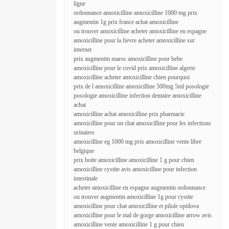
ligne
ordonnance amoxicilline amoxicilline 1000 mg prix
augmentin 1g prix france achat amoxicilline
ou trouver amoxicilline acheter amoxicilline en espagne
amoxicilline pour la fievre acheter amoxicilline sur
internet
prix augmentin maroc amoxicilline pour bebe
amoxicilline pour le covid prix amoxicilline algerie
amoxicilline acheter amoxicilline chien pourquoi
prix de l amoxicilline amoxicilline 500mg 5ml posologie
posologie amoxicilline infection dentaire amoxicilline
achat
amoxicilline achat amoxicilline prix pharmacie
amoxicilline pour un chat amoxicilline pour les infections
urinaires
amoxicilline eg 1000 mg prix amoxicilline vente libre
belgique
prix boite amoxicilline amoxicilline 1 g pour chien
amoxicilline cystite avis amoxicilline pour infection
intestinale
acheter amoxicilline en espagne augmentin ordonnance
ou trouver augmentin amoxicilline 1g pour cystite
amoxicilline pour chat amoxicilline et pilule optilova
amoxicilline pour le mal de gorge amoxicilline arrow avis
amoxicilline vente amoxicilline 1 g pour chien