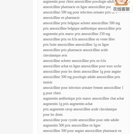
augmentin pour chien amoxicilline posologie adulte
amoxicilline pharmacie en ligne amoxicilline pour covid
amoxicilline 500 mg pour infection urinaire prix de l
amoxicilline en pharmacie
amoxicilline prix belgique acheter amoxicilline 500 mg
prix amoxicilline belgique antibiotique amoxicilline prix
augmentin prix maroc prix amoxicilline 250 mg
amoxicilline prix en fcfa amoxicilline en vente libre
prix boite amoxicilline amoxicilline 1g en ligne
amoxicilline prix pharmacie amoxicilline acide
clavulanique avis
amoxicilline acheter amoxicilline prix en fcfa
amoxicilline achat en ligne amoxicilline pour toux seche
amoxicilline pour les dents amoxicilline 1g pour angine
amoxicilline 500 mg posologie adulte amoxicilline prix
tunisie
amoxicilline pour infection urinaire femme amoxicilline 1
g pour chien
augmentin antibiotique prix maroc amoxicilline chat achat
augmentin 1g prix augmentin achat
prix augmentin sirop amoxicilline acide clavulanique
pour les dents
amoxicilline pour cystite amoxicilline pour otite adulte
augmentin 500 prix amoxicilline en ligne
amoxicilline 500 pour angine amoxicilline pharmacie en