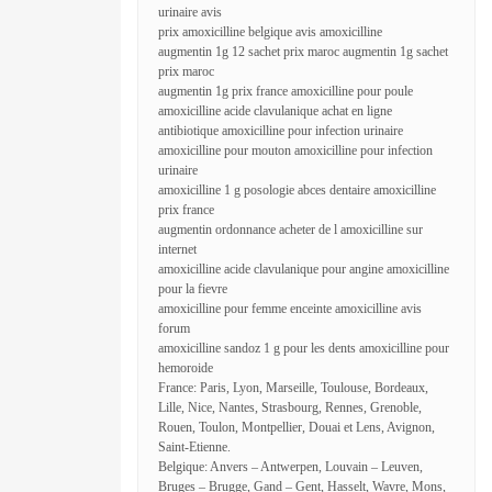
urinaire avis
prix amoxicilline belgique avis amoxicilline
augmentin 1g 12 sachet prix maroc augmentin 1g sachet
prix maroc
augmentin 1g prix france amoxicilline pour poule
amoxicilline acide clavulanique achat en ligne
antibiotique amoxicilline pour infection urinaire
amoxicilline pour mouton amoxicilline pour infection
urinaire
amoxicilline 1 g posologie abces dentaire amoxicilline
prix france
augmentin ordonnance acheter de l amoxicilline sur
internet
amoxicilline acide clavulanique pour angine amoxicilline
pour la fievre
amoxicilline pour femme enceinte amoxicilline avis
forum
amoxicilline sandoz 1 g pour les dents amoxicilline pour
hemoroide
France: Paris, Lyon, Marseille, Toulouse, Bordeaux,
Lille, Nice, Nantes, Strasbourg, Rennes, Grenoble,
Rouen, Toulon, Montpellier, Douai et Lens, Avignon,
Saint-Etienne.
Belgique: Anvers – Antwerpen, Louvain – Leuven,
Bruges – Brugge, Gand – Gent, Hasselt, Wavre, Mons,