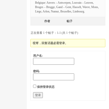
Belgique: Anvers – Antwerpen, Louvain – Leuven,
Bruges – Brugge, Gand – Gent, Hasselt, Wavre, Mons,
Liege, Arlon, Namur, Bruxelles, Limbourg.
作者
帖子
正在查看 1 个帖子：1-1 (共 1 个帖子)
哎呀，回复话题必需登录。
用户名:
密码:
保持登录状态
登录