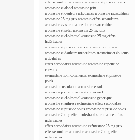
effet secondaire aromasine aromasine et prise de poids
aromasine et alcool aromasine prix
aromasine et douleurs articulaires aromasine musculation
aromasine 25 mg prix aromasin effets secondaires
aromasine avis aromasine douleurs articulaires
aromasine et soleil aromasine 25 mg prix
aromasine et cholesterol aromasine 25 mg effets
indésirables
aromasine et prise de poids aromasine ou femara
aromasine et douleurs musculaires aromasine et douleurs
articulaires
effets secondaires aromasine aromasine et perte de
cheveux
exemestane nom commercial exémestane et prise de
poids
aromasin musculation aromasine et soleil
aromasine prix aromasine et cholesterol
aromasine et cholesterol aromasine generique
aromasine et arthrose exémestane effets secondaires
aromasine et prise de poids aromasine et prise de poids
aromasine 25 mg effets indésirables aromasine effets
indésirables
effets secondaires aromasine exémestane 25 mg prix
effet secondaire aromasine aromasine 25 mg effets
indésirables