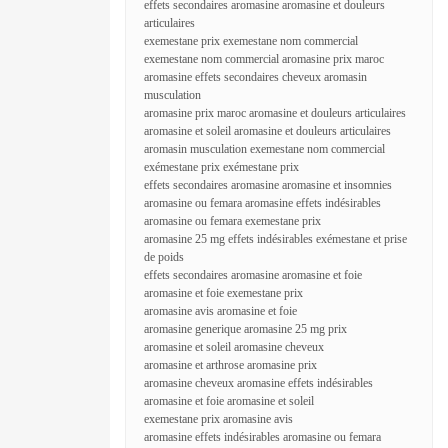
effets secondaires aromasine aromasine et douleurs
articulaires
exemestane prix exemestane nom commercial
exemestane nom commercial aromasine prix maroc
aromasine effets secondaires cheveux aromasin
musculation
aromasine prix maroc aromasine et douleurs articulaires
aromasine et soleil aromasine et douleurs articulaires
aromasin musculation exemestane nom commercial
exémestane prix exémestane prix
effets secondaires aromasine aromasine et insomnies
aromasine ou femara aromasine effets indésirables
aromasine ou femara exemestane prix
aromasine 25 mg effets indésirables exémestane et prise
de poids
effets secondaires aromasine aromasine et foie
aromasine et foie exemestane prix
aromasine avis aromasine et foie
aromasine generique aromasine 25 mg prix
aromasine et soleil aromasine cheveux
aromasine et arthrose aromasine prix
aromasine cheveux aromasine effets indésirables
aromasine et foie aromasine et soleil
exemestane prix aromasine avis
aromasine effets indésirables aromasine ou femara