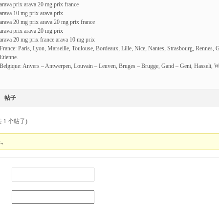
arava prix arava 20 mg prix france
arava 10 mg prix arava prix
arava 20 mg prix arava 20 mg prix france
arava prix arava 20 mg prix
arava 20 mg prix france arava 10 mg prix
France: Paris, Lyon, Marseille, Toulouse, Bordeaux, Lille, Nice, Nantes, Strasbourg, Rennes, 
Etienne.
Belgique: Anvers – Antwerpen, Louvain – Leuven, Bruges – Brugge, Gand – Gent, Hasselt, W
帖子
 1 个帖子)
录。