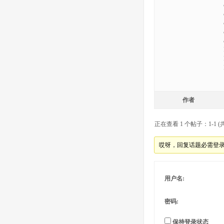
作者
正在查看 1 个帖子：1-1 (共
哎呀，回复话题必需登
用户名:
密码:
保持登录状态