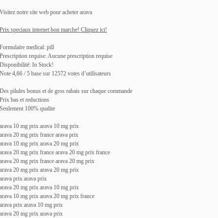
Visitez notre site web pour acheter arava
Prix speciaux internet bon marche! Cliquez ici!
Formulaire medical: pill
Prescription requise: Aucune prescription requise
Disponibilité: In Stock!
Note 4,66 / 5 base sur 12572 votes d’utilisateurs
Des pilules bonus et de gros rabais sur chaque commande
Prix bas et reductions
Seulement 100% qualite
arava 10 mg prix arava 10 mg prix
arava 20 mg prix france arava prix
arava 10 mg prix arava 20 mg prix
arava 20 mg prix france arava 20 mg prix france
arava 20 mg prix france arava 20 mg prix
arava 20 mg prix arava 20 mg prix
arava prix arava prix
arava 20 mg prix arava 10 mg prix
arava 10 mg prix arava 20 mg prix france
arava prix arava 10 mg prix
arava 20 mg prix arava prix