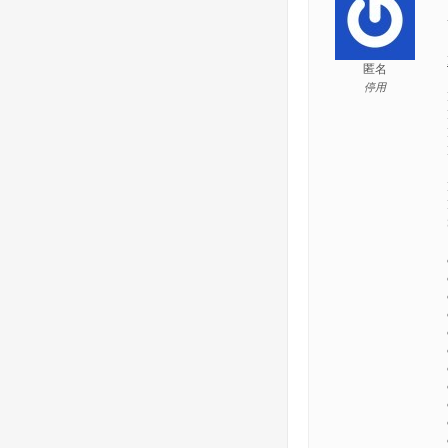
匿名
停用