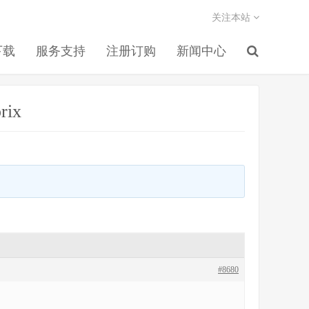
关注本站
下载
服务支持
注册订购
新闻中心
rix
#8680