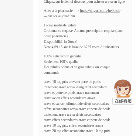
Cliquez sur le lien ci-dessous pour acheter arava en ligne
Allez à la pharmacie —>
https://tinyurl.com/4re9btsh
<
— visitez aujourd’hui
Forme medicale: pilule
Ordonnance requise: Aucune prescription requise (dans
notre pharmacie)
Disponibilité: In Stock!
Note 4,69 / 5 sur la base de 8235 votes d’utilisateurs
100% satisfaction garantie
Seulement 100% qualite
Des pilules bonus et de gros rabais sur chaque
commande
arava 10 mg prix arava et perte de poids
traitement arava arava 20mg effet secondaire
arava et perte de poids arava traitement
arava avion effets secondaires arava
arava et cancer leflunomide effets secondaires
effets secondaires arava arava et perte de poids
traitement arava arava effets secondaires
arava effets secondaires arava et perte de poids
arava 10 mg prix effets secondaires arava
arava 20 mg effet secondaire arava 10 mg prix