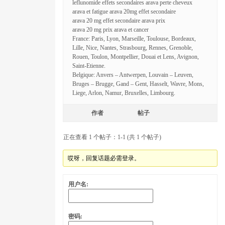
leflunomide effets secondaires arava perte cheveux
arava et fatigue arava 20mg effet secondaire
arava 20 mg effet secondaire arava prix
arava 20 mg prix arava et cancer
France: Paris, Lyon, Marseille, Toulouse, Bordeaux,
Lille, Nice, Nantes, Strasbourg, Rennes, Grenoble,
Rouen, Toulon, Montpellier, Douai et Lens, Avignon,
Saint-Etienne.
Belgique: Anvers – Antwerpen, Louvain – Leuven,
Bruges – Brugge, Gand – Gent, Hasselt, Wavre, Mons,
Liege, Arlon, Namur, Bruxelles, Limbourg.
作者
帖子
正在查看 1 个帖子：1-1 (共 1 个帖子)
哎呀，回复话题必需登录。
用户名:
密码: