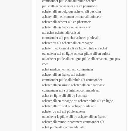
commander pilule alli alli pilule acheter
pilule alli achat acheter alli en pharmacie
acheter alli en belgique acheter alli pas cher
acheter alli medicament acheter alli minceur
acheter alli acheter alli en pharmacie
acheter alli en france ou acheter alli
alli achat acheter alli orlistat
commander alli pas cher acheter pilule alli
acheter du alli acheter alli en espagne
acheter medicament alli en ligne pilule alli achat
ou acheter alli en ligne acheter pilule alli en suisse
ou acheter pilule alli en ligne pilule alli achat en ligne pas
cher
achat medicament alli alli commander
acheter alli en france alli acheter
commander pilule alli pilule alli commander
acheter alli en suisse acheter alli en pharmacie
commander alli sur internet commande alli
achat en ligne alli alli ou l acheter
acheter alli en espagne ou acheter pilule alli en ligne
acheter alli orlistat ou acheter pilule alli
acheter du alli alli pilule acheter
ou acheter la pilule alli ou acheter alli en france
acheter alli minceur comment commander alli
achat pilule alli commander alli