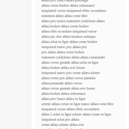
aldara prix france aldara posologie
aldara creme brulure aldara ordonnance
imiquimod verrue imiquimod effets secondaires
traitement aldara aldara vente libre
aldara prix tunisie traitement condylome aldara
aldara brulure aldara creme brulure
aldara effet secondaire imiquimod verrue
aldara pas cher aldara keratose actinique
aldara achat en ligne aldara creme brulure
imiquimod maroc prix aldara prix
prix aldara aldara creme brulure
traitement condylome aldara aldara commander
aldara verrue genitale aldara achat en ligne
aldara brulure aldara avis forum
imiquimod maroc prix creme aldara acheter
aldara creme prix aldara verrue plantaire
aldara pommade aldara verrue
aldara verrue genitale aldara avis forum
aldara brulure aldara ordonnance
aldara prix france aldara en ligne
acheter aldara creme en ligne maroc aldara vente libre
imiquimod verrue aldara effets secondaires
aldara 5 achat en ligne acheter aldara creme en ligne
imiquimod achat prix aldara
creme aldara acheter aldara avis