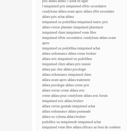
prix aldara aldara 5 achat en ligne
l imiquimod prix imiquimod effets secondaires
condylome aldara avant apres aldara effet secondaire
aldara prix achat aldara
imiquimod ou podofilina imiquimod maroc prix
aldara verrue plantaire imiquimod pharmacie
imiquimod chien imiquimod vente libre
imiquimod effets secondaires condylome aldara avant
apres
imiquimod ou podofilina imiquimod achat
aldara ordonnance aldara creme brulure
aldara avis imiquimod ou podofilina
imiquimod chien aldara prix tunisie
aldara pas cher aldara posologie
aldara ordonnance imiquimod chien
aldara avant apres aldara traitement
aldara posologie aldara creme prix
aldara verrue creme aldara avis
creme aldara pour condylome aldara avis forum
imiquimod avis aldara brulure
aldara verrue genitale imiquimod achat
aldara ordonnance aldara pommade
aldara ou vyloma aldara brulure
podofilox ou imiquimode imiquimod achat
imiquimod vente libre aldara efficace au bout de combien