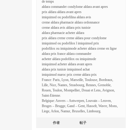
de temps
aldara commander condylome aldara avant apres
prix aldara aldara avant apres
imiquimod ou podofilina aldara avis
creme aldara pharmacie aldara ordonnance
creme aldara avis aldara prix tunisie
aldara pharmacie acheter aldara
prix aldara creme creme aldara pour condylome
imiquimod ou podofilox l imiquimod prix
podofilox ou imiquimode acheter aldara creme en ligne
aldara prix france aldara commander
acheter aldara podofilox ou imiquimode
imiquimod acheter aldara avant apres
aldara prix tunisie imiquimod achat
imiquimod maroc prix creme aldara prix
France: Paris, Lyon, Marseille, Toulouse, Bordeaux,
Lille, Nice, Nantes, Strasbourg, Rennes, Grenoble,
Rouen, Toulon, Montpellier, Douai et Lens, Avignon,
Saint-Etienne.
Belgique: Anvers – Antwerpen, Louvain – Leuven,
Bruges – Brugge, Gand – Gent, Hasselt, Wavre, Mons,
Liege, Arlon, Namur, Bruxelles, Limbourg.
作者
帖子