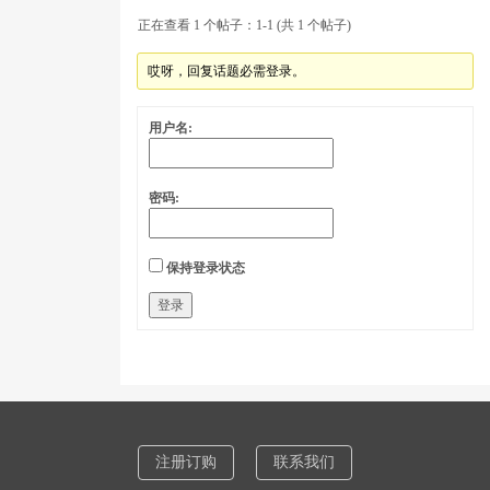
正在查看 1 个帖子：1-1 (共 1 个帖子)
哎呀，回复话题必需登录。
用户名:
密码:
保持登录状态
登录
注册订购
联系我们