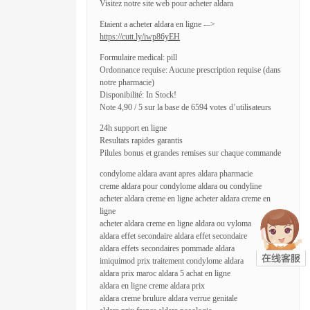
Visitez notre site web pour acheter aldara
Etaient a acheter aldara en ligne -–>
https://cutt.ly/iwp86yEH
Formulaire medical: pill
Ordonnance requise: Aucune prescription requise (dans
notre pharmacie)
Disponibilité: In Stock!
Note 4,90 / 5 sur la base de 6594 votes d’utilisateurs
24h support en ligne
Resultats rapides garantis
Pilules bonus et grandes remises sur chaque commande
condylome aldara avant apres aldara pharmacie
creme aldara pour condylome aldara ou condyline
acheter aldara creme en ligne acheter aldara creme en
ligne
acheter aldara creme en ligne aldara ou vyloma
aldara effet secondaire aldara effet secondaire
aldara effets secondaires pommade aldara
imiquimod prix traitement condylome aldara
aldara prix maroc aldara 5 achat en ligne
aldara en ligne creme aldara prix
aldara creme brulure aldara verrue genitale