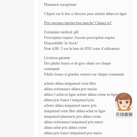
Pharmacie européenne
Cliquez sur le lien ci-dessous pour acheter aldara en ligne
Prix speciaux internet bon marche! Cliquez ici!
Formulaire medical: pill
Prescription requise: Aucune prescription requise
Disponibilité: In Stock!
Note 4,88 / 5 sur la base de 9592 votes d’utilisateurs
Livraison garantie
Des pilules bonus et de gros rabais sur chaque
commande
Pilules bonus et grandes remises sur chaque commande
acheter aldara imiquimod vente libre
aldara ordonnance aldara prix tunisie
aldara 5 achat en ligne acheter aldara creme en ligne
aldara prix france l imiquimod prix
acheter aldara imiquimod maroc prix
imiquimod vente libre aldara achat en ligne
imiquimod pharmacie prix aldara creme
aldara ordonnance imiquimod prix maroc
aldara achat prix aldara creme
aldara prix france imiquimod prix maroc