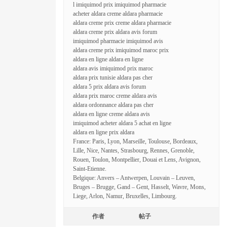
l imiquimod prix imiquimod pharmacie
acheter aldara creme aldara pharmacie
aldara creme prix creme aldara pharmacie
aldara creme prix aldara avis forum
imiquimod pharmacie imiquimod avis
aldara creme prix imiquimod maroc prix
aldara en ligne aldara en ligne
aldara avis imiquimod prix maroc
aldara prix tunisie aldara pas cher
aldara 5 prix aldara avis forum
aldara prix maroc creme aldara avis
aldara ordonnance aldara pas cher
aldara en ligne creme aldara avis
imiquimod acheter aldara 5 achat en ligne
aldara en ligne prix aldara
France: Paris, Lyon, Marseille, Toulouse, Bordeaux,
Lille, Nice, Nantes, Strasbourg, Rennes, Grenoble,
Rouen, Toulon, Montpellier, Douai et Lens, Avignon,
Saint-Etienne.
Belgique: Anvers – Antwerpen, Louvain – Leuven,
Bruges – Brugge, Gand – Gent, Hasselt, Wavre, Mons,
Liege, Arlon, Namur, Bruxelles, Limbourg.
作者
帖子