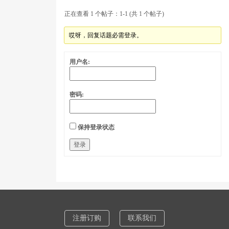
正在查看 1 个帖子：1-1 (共 1 个帖子)
哎呀，回复话题必需登录。
用户名:
密码:
保持登录状态
登录
注册订购
联系我们