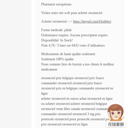
Pharmacie européenne
Visitez notre site web pour acheter stromectol
Acheter stromectol -–>
https://tinyurl.com/43zdt4wt
Forme medicale: pilule
Ordonnance requise: Aucune prescription requise
Disponibilité: In Stock!
Note 4,76 / 5 base sur 6432 votes d’utilisateurs
Medicaments de haute qualite seulement
Seulement 100% qualite
Nous sommes fiers de fournir a nos clients le meilleur
medicament
stromectol prix belgique stromectol prix france
commander stromectol stromectol prix france
stromectol prix en belgique commander stromectol en
ligne
acheter stromectol en suisse achat stromectol en ligne
ou acheter stromectol acheter stromectol belgique
stromectol vente libre canada stromectol commander
commander stromectol stromectol 3 mg prix
protocole stromectol poux protocole stromectol poux
prix stromectol stromectol en ligne