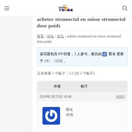
acheter stromectol en suisse stromectol
dose poids
首页
›
论坛
›
论坛
›
acheter stromectol en suisse stromectol
dose poids
该话题包含 0个回复，1 人参与，最后由
匿名
更新
于
2年、 2月前
。
正在查看 1 个帖子：1-1 (共 1 个帖子)
作者
帖子
2024年5月25日 18:46
#8492
匿名
停用