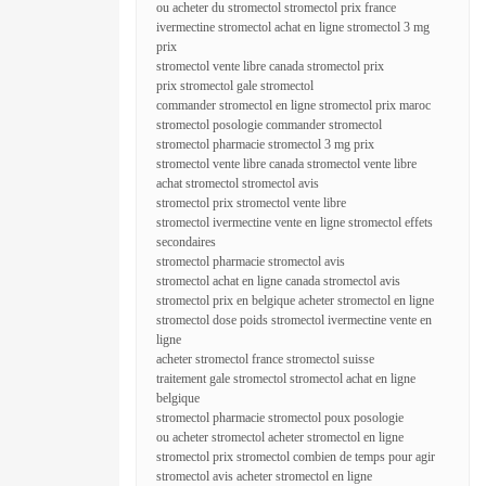
ou acheter du stromectol stromectol prix france
ivermectine stromectol achat en ligne stromectol 3 mg
prix
stromectol vente libre canada stromectol prix
prix stromectol gale stromectol
commander stromectol en ligne stromectol prix maroc
stromectol posologie commander stromectol
stromectol pharmacie stromectol 3 mg prix
stromectol vente libre canada stromectol vente libre
achat stromectol stromectol avis
stromectol prix stromectol vente libre
stromectol ivermectine vente en ligne stromectol effets
secondaires
stromectol pharmacie stromectol avis
stromectol achat en ligne canada stromectol avis
stromectol prix en belgique acheter stromectol en ligne
stromectol dose poids stromectol ivermectine vente en
ligne
acheter stromectol france stromectol suisse
traitement gale stromectol stromectol achat en ligne
belgique
stromectol pharmacie stromectol poux posologie
ou acheter stromectol acheter stromectol en ligne
stromectol prix stromectol combien de temps pour agir
stromectol avis acheter stromectol en ligne