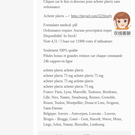
Cliquez sur le lien ci-dessous pour acheter plavix sans
ordonnance
Acheter plavix -–>
https://tinyurl.com/322fmxfy
Formulaire medical: pill
Ordonnance requise: Aucune prescription requise
Disponibilité: In Stock!
Note 4,51 / 5 base sur 11900 votes d’utilisateurs
Seulement 100% qualite
Pilules bonus et grandes remises sur chaque commande
24h support en ligne
acheter plavix acheter plavix
acheter plavix 75 mg acheter plavix 75 mg
acheter plavix 75 mg acheter plavix
acheter plavix acheter plavix 75 mg
France: Paris, Lyon, Marseille, Toulouse, Bordeaux,
Lille, Nice, Nantes, Strasbourg, Rennes, Grenoble,
Rouen, Toulon, Montpellier, Douai et Lens, Avignon,
Saint-Etienne.
Belgique: Anvers – Antwerpen, Louvain – Leuven,
Bruges – Brugge, Gand – Gent, Hasselt, Wavre, Mons,
Liege, Arlon, Namur, Bruxelles, Limbourg.