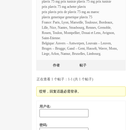
plavix 75 mg prix tunisie plavix 75 mg prix tunisie
prix plavix 75 mg acheter plavix
prix plavix prix de plavix 75 mg au maroc
plavix generique generique plavix 75
France: Paris, Lyon, Marseille, Toulouse, Bordeaux,
Lille, Nice, Nantes, Strasbourg, Rennes, Grenoble,
Rouen, Toulon, Montpellier, Douai et Lens, Avignon,
Saint-Etienne.
Belgique: Anvers – Antwerpen, Louvain – Leuven,
Bruges – Brugge, Gand – Gent, Hasselt, Wavre, Mons,
Liege, Arlon, Namur, Bruxelles, Limbourg.
作者
帖子
正在查看 1 个帖子：1-1 (共 1 个帖子)
哎呀，回复话题必需登录。
用户名:
密码: