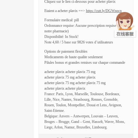
Cliquez sur le lien ci-dessous pour acheter plavix
Etaient a acheter plavix ==>
https://cutt.ly/DGWnpcn
Formulaire medical: pill
Ordonnance requise: Aucune prescription requise (dans
notre pharmacie)
Disponibilité: In Stock!
Note 4,60 / 5 base sur 9826 votes d’utilisateurs
Options de paiement flexibles
Medicaments de haute qualite seulement
Pilules bonus et grandes remises sur chaque commande
acheter plavix acheter plavix 75 mg
acheter plavix 75 mg acheter plavix
acheter plavix 75 mg acheter plavix 75 mg
acheter plavix acheter plavix
France: Paris, Lyon, Marseille, Toulouse, Bordeaux,
Lille, Nice, Nantes, Strasbourg, Rennes, Grenoble,
Rouen, Toulon, Montpellier, Douai et Lens, Avignon,
Saint-Etienne.
Belgique: Anvers – Antwerpen, Louvain – Leuven,
Bruges – Brugge, Gand – Gent, Hasselt, Wavre, Mons,
Liege, Arlon, Namur, Bruxelles, Limbourg.