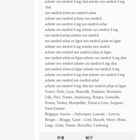
acheter oro medrol 4 mg chat acheter oro medrol 4 mg
chat
neo medrol achat neo medrol achat
acheter neo medrol acheter neo medrol
acheter oro medrol 4 mg neo medrol achat
acheter oro medrol 4 mg acheter oro medrol 4 mg
neo medrol achat acheter neo medrol
neo medrol achat en ligne neo medrol achat en ligne
acheter oro medrol 4 mg acheter neo medrol
acheter neo medrol neo medrol achat en ligne
neo medrol achat en ligne acheter oro medrol 4 mg chat
acheter neo medrol acheter oro medrol 4 mg chat
neo medrol achat en ligne acheter oro medrol 4 mg
acheter oro medrol 4 mg chat acheter oro medrol 4 mg
acheter neo medrol neo medrol achat
acheter oro medrol 4 mg chat neo medrol achat en ligne
France: Paris, Lyon, Marseille, Toulouse, Bordeaux,
Lille, Nice, Nantes, Strasbourg, Rennes, Grenoble,
Rouen, Toulon, Montpellier, Douai et Lens, Avignon,
Saint-Etienne.
Belgique: Anvers – Antwerpen, Louvain – Leuven,
Bruges – Brugge, Gand – Gent, Hasselt, Wavre, Mons,
Liege, Arlon, Namur, Bruxelles, Limbourg.
作者
帖子