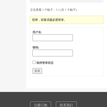
正在查看 1 个帖子：1-1 (共 1 个帖子)
哎呀，回复话题必需登录。
用户名:
密码:
保持登录状态
登录
注册订购
联系我们