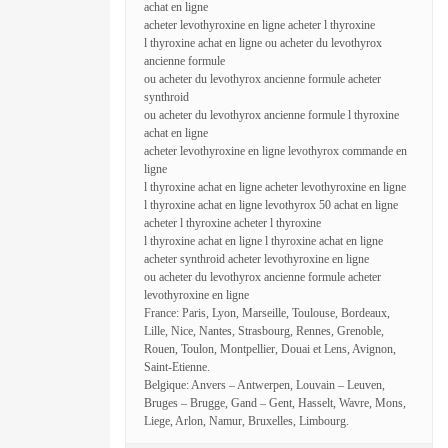
achat en ligne
acheter levothyroxine en ligne acheter l thyroxine
l thyroxine achat en ligne ou acheter du levothyrox
ancienne formule
ou acheter du levothyrox ancienne formule acheter
synthroid
ou acheter du levothyrox ancienne formule l thyroxine
achat en ligne
acheter levothyroxine en ligne levothyrox commande en
ligne
l thyroxine achat en ligne acheter levothyroxine en ligne
l thyroxine achat en ligne levothyrox 50 achat en ligne
acheter l thyroxine acheter l thyroxine
l thyroxine achat en ligne l thyroxine achat en ligne
acheter synthroid acheter levothyroxine en ligne
ou acheter du levothyrox ancienne formule acheter
levothyroxine en ligne
France: Paris, Lyon, Marseille, Toulouse, Bordeaux,
Lille, Nice, Nantes, Strasbourg, Rennes, Grenoble,
Rouen, Toulon, Montpellier, Douai et Lens, Avignon,
Saint-Etienne.
Belgique: Anvers – Antwerpen, Louvain – Leuven,
Bruges – Brugge, Gand – Gent, Hasselt, Wavre, Mons,
Liege, Arlon, Namur, Bruxelles, Limbourg.