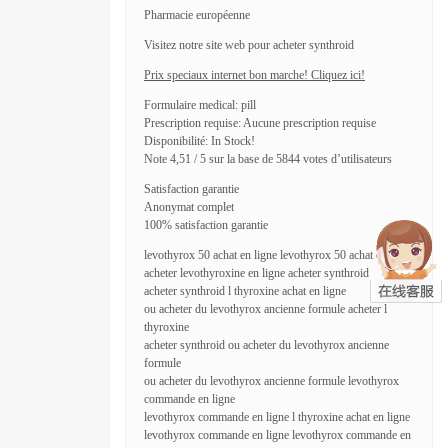
Pharmacie européenne
Visitez notre site web pour acheter synthroid
Prix speciaux internet bon marche! Cliquez ici!
Formulaire medical: pill
Prescription requise: Aucune prescription requise
Disponibilité: In Stock!
Note 4,51 / 5 sur la base de 5844 votes d’utilisateurs
Satisfaction garantie
Anonymat complet
100% satisfaction garantie
levothyrox 50 achat en ligne levothyrox 50 achat en ligne
acheter levothyroxine en ligne acheter synthroid
acheter synthroid l thyroxine achat en ligne
ou acheter du levothyrox ancienne formule acheter l
thyroxine
acheter synthroid ou acheter du levothyrox ancienne
formule
ou acheter du levothyrox ancienne formule levothyrox
commande en ligne
levothyrox commande en ligne l thyroxine achat en ligne
levothyrox commande en ligne levothyrox commande en