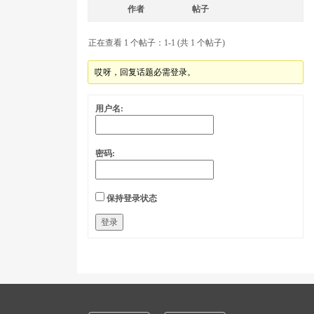
作者
帖子
正在查看 1 个帖子：1-1 (共 1 个帖子)
哎呀，回复话题必需登录。
用户名:
密码:
保持登录状态
登录