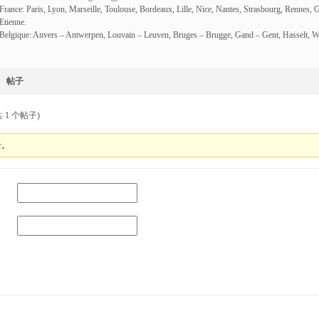
France: Paris, Lyon, Marseille, Toulouse, Bordeaux, Lille, Nice, Nantes, Strasbourg, Rennes, 
Etienne.
Belgique: Anvers – Antwerpen, Louvain – Leuven, Bruges – Brugge, Gand – Gent, Hasselt, W
帖子
 1 个帖子)
录。