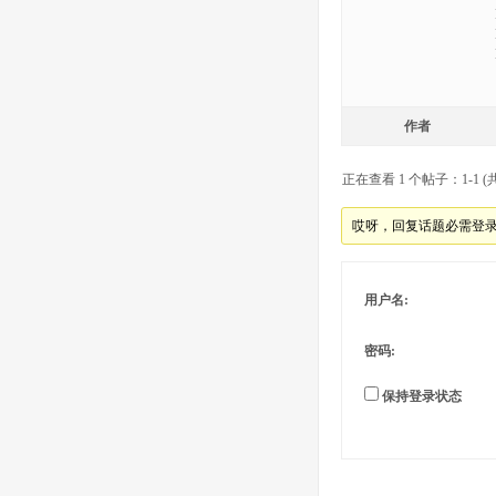
作者
正在查看 1 个帖子：1-1 (共
哎呀，回复话题必需登
用户名:
密码:
保持登录状态