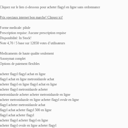
Cliquez sur le lien ci-dessous pour acheter flagyl en ligne sans ordonnance
Prix speciaux internet bon marche! Cliquez ici!
Forme medicale: pilule
Prescription requise: Aucune prescription requise
Disponibilité: In Stock!
Note 4,70 / 5 base sur 12858 votes d’utilisateurs
Medicaments de haute qualite seulement
Anonymat complet
Options de paiement flexibles
acheter flagyl flagyl achat en ligne
flagyl achat en ligne metronidazole achat
acheter flagyl en ligne flagyl achat en ligne
acheter flagyl metronidazole acheter
metronidazole acheter acheter metronidazole en ligne
acheter metronidazole en ligne acheter flagyl ovule en ligne
flagyl acheter metronidazole achat
flagyl achat acheter flagyl 500 en ligne
flagyl achat acheter flagyl
acheter flagyl acheter flagyl en ligne
acheter flagyl ovule en ligne acheter flagyl