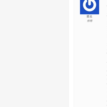
匿名
停用