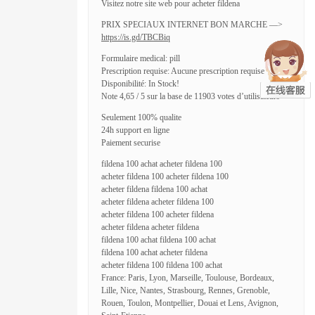
Visitez notre site web pour acheter fildena
PRIX SPECIAUX INTERNET BON MARCHE —>
https://is.gd/TBCBiq
Formulaire medical: pill
Prescription requise: Aucune prescription requise
Disponibilité: In Stock!
Note 4,65 / 5 sur la base de 11903 votes d’utilisateurs
Seulement 100% qualite
24h support en ligne
Paiement securise
fildena 100 achat acheter fildena 100
acheter fildena 100 acheter fildena 100
acheter fildena fildena 100 achat
acheter fildena acheter fildena 100
acheter fildena 100 acheter fildena
acheter fildena acheter fildena
fildena 100 achat fildena 100 achat
fildena 100 achat acheter fildena
acheter fildena 100 fildena 100 achat
France: Paris, Lyon, Marseille, Toulouse, Bordeaux,
Lille, Nice, Nantes, Strasbourg, Rennes, Grenoble,
Rouen, Toulon, Montpellier, Douai et Lens, Avignon,