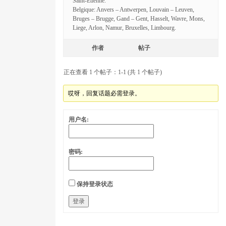
Saint-Etienne.
Belgique: Anvers – Antwerpen, Louvain – Leuven,
Bruges – Brugge, Gand – Gent, Hasselt, Wavre, Mons,
Liege, Arlon, Namur, Bruxelles, Limbourg.
作者
帖子
正在查看 1 个帖子：1-1 (共 1 个帖子)
哎呀，回复话题必需登录。
用户名:
密码:
保持登录状态
登录