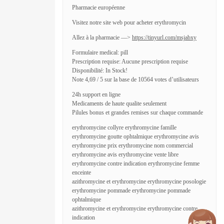
Pharmacie européenne
Visitez notre site web pour acheter erythromycin
Allez à la pharmacie —>
https://tinyurl.com/msjabxy
Formulaire medical: pill
Prescription requise: Aucune prescription requise
Disponibilité: In Stock!
Note 4,69 / 5 sur la base de 10564 votes d’utilisateurs
24h support en ligne
Medicaments de haute qualite seulement
Pilules bonus et grandes remises sur chaque commande
erythromycine collyre erythromycine famille
erythromycine goutte ophtalmique erythromycine avis
erythromycine prix erythromycine nom commercial
erythromycine avis erythromycine vente libre
erythromycine contre indication erythromycine femme
enceinte
azithromycine et erythromycine erythromycine posologie
erythromycine pommade erythromycine pommade
ophtalmique
azithromycine et erythromycine erythromycine contre
indication