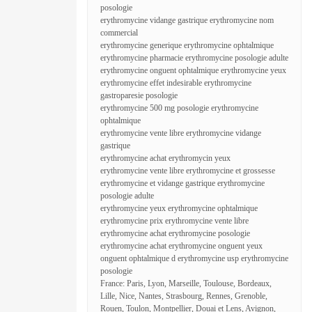
posologie
erythromycine vidange gastrique erythromycine nom
commercial
erythromycine generique erythromycine ophtalmique
erythromycine pharmacie erythromycine posologie adulte
erythromycine onguent ophtalmique erythromycine yeux
erythromycine effet indesirable erythromycine
gastroparesie posologie
erythromycine 500 mg posologie erythromycine
ophtalmique
erythromycine vente libre erythromycine vidange
gastrique
erythromycine achat erythromycin yeux
erythromycine vente libre erythromycine et grossesse
erythromycine et vidange gastrique erythromycine
posologie adulte
erythromycine yeux erythromycine ophtalmique
erythromycine prix erythromycine vente libre
erythromycine achat erythromycine posologie
erythromycine achat erythromycine onguent yeux
onguent ophtalmique d erythromycine usp erythromycine
posologie
France: Paris, Lyon, Marseille, Toulouse, Bordeaux,
Lille, Nice, Nantes, Strasbourg, Rennes, Grenoble,
Rouen, Toulon, Montpellier, Douai et Lens, Avignon,