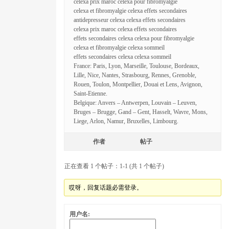
celexa prix maroc celexa pour fibromyalgie
celexa et fibromyalgie celexa effets secondaires
antidepresseur celexa celexa effets secondaires
celexa prix maroc celexa effets secondaires
effets secondaires celexa celexa pour fibromyalgie
celexa et fibromyalgie celexa sommeil
effets secondaires celexa celexa sommeil
France: Paris, Lyon, Marseille, Toulouse, Bordeaux,
Lille, Nice, Nantes, Strasbourg, Rennes, Grenoble,
Rouen, Toulon, Montpellier, Douai et Lens, Avignon,
Saint-Etienne.
Belgique: Anvers – Antwerpen, Louvain – Leuven,
Bruges – Brugge, Gand – Gent, Hasselt, Wavre, Mons,
Liege, Arlon, Namur, Bruxelles, Limbourg.
作者
帖子
正在查看 1 个帖子：1-1 (共 1 个帖子)
哎呀，回复话题必需登录。
用户名: