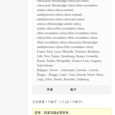
celexa pour fibromyalgie celexa prix maroc
celexa pour fibromyalgie celexa effets secondaires
acheter celexa celexa sommeil
antidepresseur celexa celexa sommeil
antidepresseur celexa celexa prix maroc
celexa et fibromyalgie acheter celexa
acheter celexa effets secondaires celexa
effets secondaires celexa effets secondaires celexa
celexa effets secondaires effets secondaires celexa
effets secondaires celexa celexa pour fibromyalgie
antidepresseur celexa effets secondaires celexa
France: Paris, Lyon, Marseille, Toulouse, Bordeaux,
Lille, Nice, Nantes, Strasbourg, Rennes, Grenoble,
Rouen, Toulon, Montpellier, Douai et Lens, Avignon,
Saint-Etienne.
Belgique: Anvers – Antwerpen, Louvain – Leuven,
Bruges – Brugge, Gand – Gent, Hasselt, Wavre, Mons,
Liege, Arlon, Namur, Bruxelles, Limbourg.
作者
帖子
正在查看 1 个帖子：1-1 (共 1 个帖子)
哎呀，回复话题必需登录。