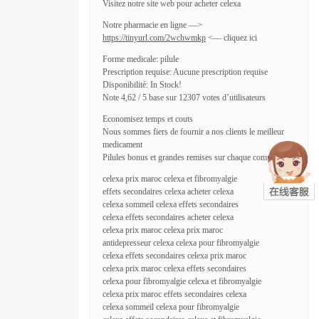
Visitez notre site web pour acheter celexa
Notre pharmacie en ligne —>
https://tinyurl.com/2wchwmkp
<— cliquez ici
Forme medicale: pilule
Prescription requise: Aucune prescription requise
Disponibilité: In Stock!
Note 4,62 / 5 base sur 12307 votes d’utilisateurs
Economisez temps et couts
Nous sommes fiers de fournir a nos clients le meilleur
medicament
Pilules bonus et grandes remises sur chaque commande
celexa prix maroc celexa et fibromyalgie
effets secondaires celexa acheter celexa
celexa sommeil celexa effets secondaires
celexa effets secondaires acheter celexa
celexa prix maroc celexa prix maroc
antidepresseur celexa celexa pour fibromyalgie
celexa effets secondaires celexa prix maroc
celexa prix maroc celexa effets secondaires
celexa pour fibromyalgie celexa et fibromyalgie
celexa prix maroc effets secondaires celexa
celexa sommeil celexa pour fibromyalgie