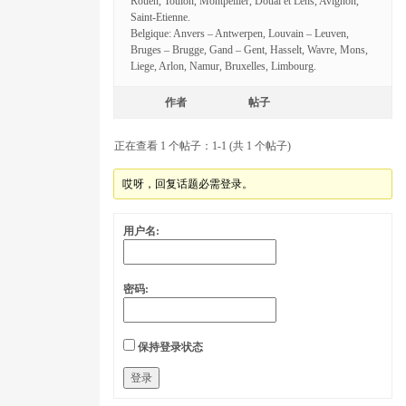
Rouen, Toulon, Montpellier, Douai et Lens, Avignon,
Saint-Etienne.
Belgique: Anvers – Antwerpen, Louvain – Leuven,
Bruges – Brugge, Gand – Gent, Hasselt, Wavre, Mons,
Liege, Arlon, Namur, Bruxelles, Limbourg.
作者
帖子
正在查看 1 个帖子：1-1 (共 1 个帖子)
哎呀，回复话题必需登录。
用户名:
密码:
保持登录状态
登录