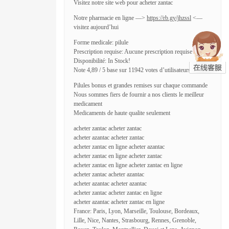
Visitez notre site web pour acheter zantac
Notre pharmacie en ligne —>
https://rb.gy/jhzssl
<—
visitez aujourd’hui
Forme medicale: pilule
Prescription requise: Aucune prescription requise
Disponibilité: In Stock!
Note 4,89 / 5 base sur 11942 votes d’utilisateurs
Pilules bonus et grandes remises sur chaque commande
Nous sommes fiers de fournir a nos clients le meilleur
medicament
Medicaments de haute qualite seulement
acheter zantac acheter zantac
acheter azantac acheter zantac
acheter zantac en ligne acheter azantac
acheter zantac en ligne acheter zantac
acheter zantac en ligne acheter zantac en ligne
acheter zantac acheter azantac
acheter azantac acheter azantac
acheter zantac acheter zantac en ligne
acheter azantac acheter zantac en ligne
France: Paris, Lyon, Marseille, Toulouse, Bordeaux,
Lille, Nice, Nantes, Strasbourg, Rennes, Grenoble,