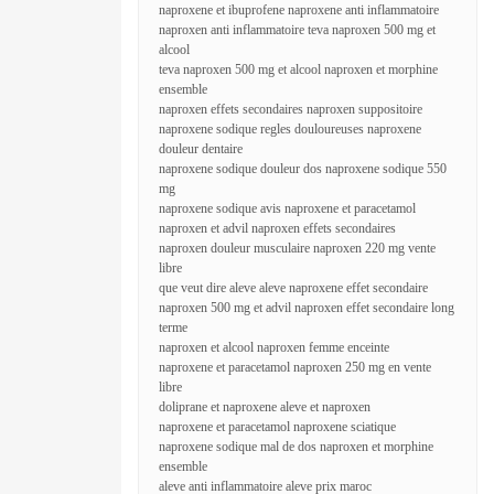
naproxene et ibuprofene naproxene anti inflammatoire
naproxen anti inflammatoire teva naproxen 500 mg et
alcool
teva naproxen 500 mg et alcool naproxen et morphine
ensemble
naproxen effets secondaires naproxen suppositoire
naproxene sodique regles douloureuses naproxene
douleur dentaire
naproxene sodique douleur dos naproxene sodique 550
mg
naproxene sodique avis naproxene et paracetamol
naproxen et advil naproxen effets secondaires
naproxen douleur musculaire naproxen 220 mg vente
libre
que veut dire aleve aleve naproxene effet secondaire
naproxen 500 mg et advil naproxen effet secondaire long
terme
naproxen et alcool naproxen femme enceinte
naproxene et paracetamol naproxen 250 mg en vente
libre
doliprane et naproxene aleve et naproxen
naproxene et paracetamol naproxene sciatique
naproxene sodique mal de dos naproxen et morphine
ensemble
aleve anti inflammatoire aleve prix maroc