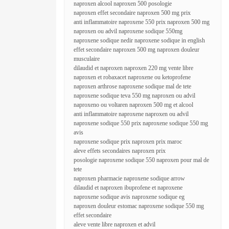
naproxen alcool naproxen 500 posologie
naproxen effet secondaire naproxen 500 mg prix
anti inflammatoire naproxene 550 prix naproxen 500 mg
naproxen ou advil naproxene sodique 550mg
naproxene sodique nedir naproxene sodique in english
effet secondaire naproxen 500 mg naproxen douleur
musculaire
dilaudid et naproxen naproxen 220 mg vente libre
naproxen et robaxacet naproxene ou ketoprofene
naproxen arthrose naproxene sodique mal de tete
naproxene sodique teva 550 mg naproxen ou advil
naproxeno ou voltaren naproxen 500 mg et alcool
anti inflammatoire naproxene naproxen ou advil
naproxene sodique 550 prix naproxene sodique 550 mg
avis
naproxene sodique prix naproxen prix maroc
aleve effets secondaires naproxen prix
posologie naproxene sodique 550 naproxen pour mal de
tete
naproxen pharmacie naproxene sodique arrow
dilaudid et naproxen ibuprofene et naproxene
naproxene sodique avis naproxene sodique eg
naproxen douleur estomac naproxene sodique 550 mg
effet secondaire
aleve vente libre naproxen et advil