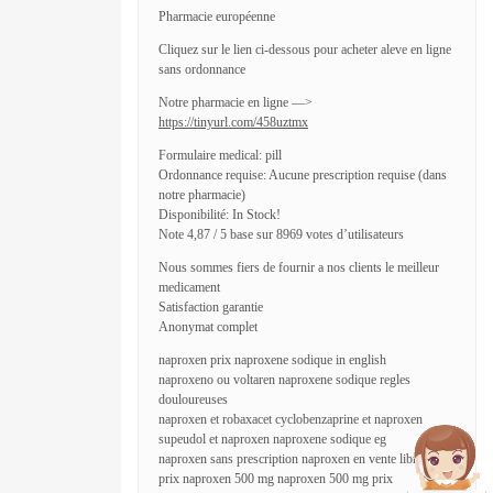
Pharmacie européenne
Cliquez sur le lien ci-dessous pour acheter aleve en ligne
sans ordonnance
Notre pharmacie en ligne —>
https://tinyurl.com/458uztmx
Formulaire medical: pill
Ordonnance requise: Aucune prescription requise (dans
notre pharmacie)
Disponibilité: In Stock!
Note 4,87 / 5 base sur 8969 votes d’utilisateurs
Nous sommes fiers de fournir a nos clients le meilleur
medicament
Satisfaction garantie
Anonymat complet
naproxen prix naproxene sodique in english
naproxeno ou voltaren naproxene sodique regles
douloureuses
naproxen et robaxacet cyclobenzaprine et naproxen
supeudol et naproxen naproxene sodique eg
naproxen sans prescription naproxen en vente libre
prix naproxen 500 mg naproxen 500 mg prix