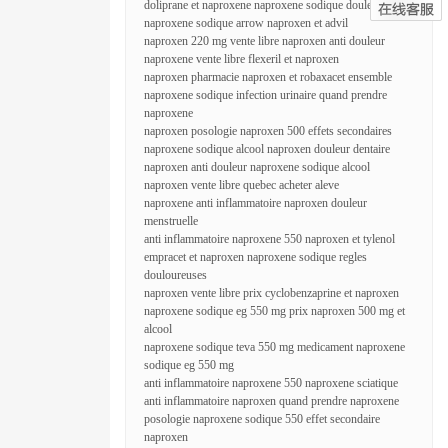
doliprane et naproxene naproxene sodique douleur dos
naproxene sodique arrow naproxen et advil
naproxen 220 mg vente libre naproxen anti douleur
naproxene vente libre flexeril et naproxen
naproxen pharmacie naproxen et robaxacet ensemble
naproxene sodique infection urinaire quand prendre
naproxene
naproxen posologie naproxen 500 effets secondaires
naproxene sodique alcool naproxen douleur dentaire
naproxen anti douleur naproxene sodique alcool
naproxen vente libre quebec acheter aleve
naproxene anti inflammatoire naproxen douleur
menstruelle
anti inflammatoire naproxene 550 naproxen et tylenol
empracet et naproxen naproxene sodique regles
douloureuses
naproxen vente libre prix cyclobenzaprine et naproxen
naproxene sodique eg 550 mg prix naproxen 500 mg et
alcool
naproxene sodique teva 550 mg medicament naproxene
sodique eg 550 mg
anti inflammatoire naproxene 550 naproxene sciatique
anti inflammatoire naproxen quand prendre naproxene
posologie naproxene sodique 550 effet secondaire
naproxen