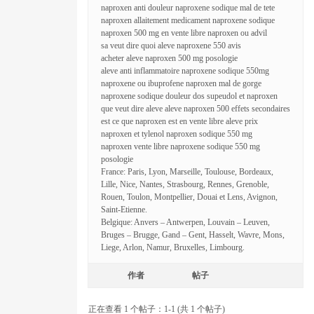
naproxen anti douleur naproxene sodique mal de tete
naproxen allaitement medicament naproxene sodique
naproxen 500 mg en vente libre naproxen ou advil
sa veut dire quoi aleve naproxene 550 avis
acheter aleve naproxen 500 mg posologie
aleve anti inflammatoire naproxene sodique 550mg
naproxene ou ibuprofene naproxen mal de gorge
naproxene sodique douleur dos supeudol et naproxen
que veut dire aleve aleve naproxen 500 effets secondaires
est ce que naproxen est en vente libre aleve prix
naproxen et tylenol naproxen sodique 550 mg
naproxen vente libre naproxene sodique 550 mg
posologie
France: Paris, Lyon, Marseille, Toulouse, Bordeaux,
Lille, Nice, Nantes, Strasbourg, Rennes, Grenoble,
Rouen, Toulon, Montpellier, Douai et Lens, Avignon,
Saint-Etienne.
Belgique: Anvers – Antwerpen, Louvain – Leuven,
Bruges – Brugge, Gand – Gent, Hasselt, Wavre, Mons,
Liege, Arlon, Namur, Bruxelles, Limbourg.
作者
帖子
正在查看 1 个帖子：1-1 (共 1 个帖子)