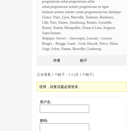
progesterone achat progesterone achat
achat progesterone acheter progesterone en ligne
tretinoin acheter acheter creme progesterone bio identique
France: Paris, Lyon, Marseille, Toulouse, Bordeaux,
Lille, Nice, Nantes, Strasbourg, Rennes, Grenoble,
Rouen, Toulon, Montpellier, Douai et Lens, Avignon,
Saint-Etienne.
Belgique: Anvers – Antwerpen, Louvain – Leuven,
Bruges – Brugge, Gand – Gent, Hasselt, Wavre, Mons,
Liege, Arlon, Namur, Bruxelles, Limbourg.
作者
帖子
正在查看 1 个帖子：1-1 (共 1 个帖子)
哎呀，回复话题必需登录。
用户名:
密码: