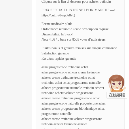
Cliquez sur le lien ci-dessous pour acheter tretinoin
PRIX SPECIAUX INTERNET BON MARCHE —>
https://cutt.ly/bwp3z8vQ
Forme medicale: pilule
Ordonnance requise: Aucune prescription requise
Disponibilité: In Stock!
Note 4,56 / 5 base sur 8563 votes d’utilisateurs
Pilules bonus et grandes remises sur chaque commande
Satisfaction garantie
Resultats rapides garantis
achat progesterone tretinoine achat
achat progesterone acheter creme tretinoine
acheter creme tretinoine tretinoine achat
tretinoine achat achat progesterone naturelle
acheter progesterone naturelle tretinoin acheter
tretinoine acheter acheter progesterone
acheter creme tretinoine progesterone achat
achat progesterone naturelle progesterone achat
acheter creme progesterone bio identique achat
progesterone naturelle
acheter creme tretinoine acheter progesterone
tretinoin acheter tretinoine acheter