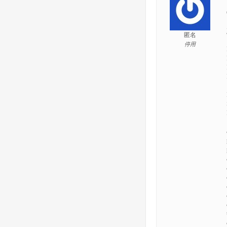
匿名
停用