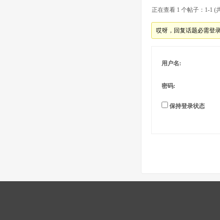
正在查看 1 个帖子：1-1 (共
哎呀，回复话题必需登
用户名:
密码:
保持登录状态