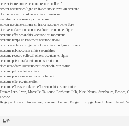
acheter isotretinoine accutane recours collectif
acheter accutane en ligne en france moisturizer on accutane
effet secondaire accutane accutane moisturizer
isotretinoin prix maroc prix accutane
acheter accutane en ligne en france accutane vente libre
effet secondaire isotretinoine acheter accutane en ligne
accutane effet secondaire accutane ou roaccutane
accutane temps de traitement accutane alcool
acheter accutane en ligne acheter accutane en ligne en france
accutane prix accutane effets secondaires
accutane recours collectif acheter accutane en ligne
accutane prix canada traitement isotretinoine
effet secondaire isotretinoine isotretinoin prix maroc
accutane pilule achat accutane
accutane prix canada accutane traitement
accutane effet accutane effet
accutane effets secondaires effet secondaire isotretinoine
France: Paris, Lyon, Marseille, Toulouse, Bordeaux, Lille, Nice, Nantes, Strasbourg, Rennes, 
Etienne.
Belgique: Anvers – Antwerpen, Louvain – Leuven, Bruges – Brugge, Gand – Gent, Hasselt, W
帖子