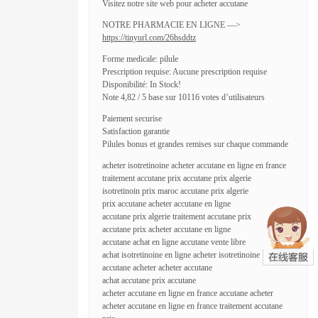
Visitez notre site web pour acheter accutane
NOTRE PHARMACIE EN LIGNE —>
https://tinyurl.com/26hsddtz
Forme medicale: pilule
Prescription requise: Aucune prescription requise
Disponibilité: In Stock!
Note 4,82 / 5 base sur 10116 votes d’utilisateurs
Paiement securise
Satisfaction garantie
Pilules bonus et grandes remises sur chaque commande
acheter isotretinoine acheter accutane en ligne en france
traitement accutane prix accutane prix algerie
isotretinoin prix maroc accutane prix algerie
prix accutane acheter accutane en ligne
accutane prix algerie traitement accutane prix
accutane prix acheter accutane en ligne
accutane achat en ligne accutane vente libre
achat isotretinoine en ligne acheter isotretinoine
accutane acheter acheter accutane
achat accutane prix accutane
acheter accutane en ligne en france accutane acheter
acheter accutane en ligne en france traitement accutane