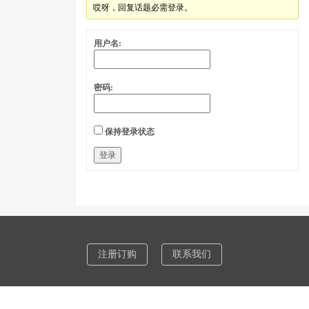
哎呀，回复话题必需登录。
用户名:
密码:
保持登录状态
登录
注册订购
联系我们