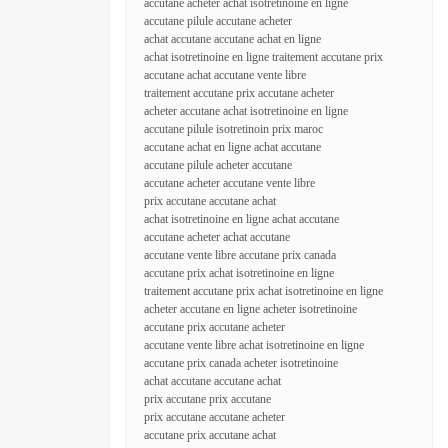
accutane acheter achat isotretinoine en ligne
accutane pilule accutane acheter
achat accutane accutane achat en ligne
achat isotretinoine en ligne traitement accutane prix
accutane achat accutane vente libre
traitement accutane prix accutane acheter
acheter accutane achat isotretinoine en ligne
accutane pilule isotretinoin prix maroc
accutane achat en ligne achat accutane
accutane pilule acheter accutane
accutane acheter accutane vente libre
prix accutane accutane achat
achat isotretinoine en ligne achat accutane
accutane acheter achat accutane
accutane vente libre accutane prix canada
accutane prix achat isotretinoine en ligne
traitement accutane prix achat isotretinoine en ligne
acheter accutane en ligne acheter isotretinoine
accutane prix accutane acheter
accutane vente libre achat isotretinoine en ligne
accutane prix canada acheter isotretinoine
achat accutane accutane achat
prix accutane prix accutane
prix accutane accutane acheter
accutane prix accutane achat