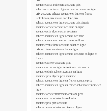
prix
accutane achat traitement accutane prix
achat isotretinoine en ligne acheter accutane en ligne
prix accutane acheter accutane en ligne en france
isotretinoin prix maroc accutane prix
acheter accutane en ligne accutane prix algerie
accutane acheter acheter accutane en ligne
accutane prix algerie achat accutane
acheter accutane en ligne acheter accutane
acheter accutane acheter accutane en ligne
accutane vente libre accutane achat en ligne
prix accutane accutane achat en ligne
acheter accutane en ligne acheter accutane en ligne en
france
accutane acheter accutane prix
accutane achat en ligne isotretinoin prix maroc
accutane pilule acheter accutane en ligne
accutane prix algerie prix accutane
acheter accutane en ligne en france accutane prix
acheter accutane en ligne en france achat isotretinoine en
ligne
accutane acheter traitement accutane prix
accutane achat acheter isotretinoine
accutane prix prix accutane
achat accutane acheter accutane en ligne