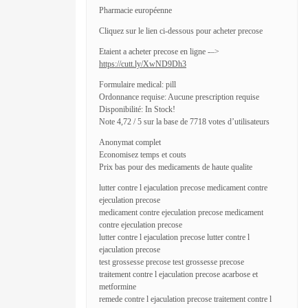
Pharmacie européenne
Cliquez sur le lien ci-dessous pour acheter precose
Etaient a acheter precose en ligne -–>
https://cutt.ly/XwND9Dh3
Formulaire medical: pill
Ordonnance requise: Aucune prescription requise
Disponibilité: In Stock!
Note 4,72 / 5 sur la base de 7718 votes d’utilisateurs
Anonymat complet
Economisez temps et couts
Prix bas pour des medicaments de haute qualite
lutter contre l ejaculation precose medicament contre
ejeculation precose
medicament contre ejeculation precose medicament
contre ejeculation precose
lutter contre l ejaculation precose lutter contre l
ejaculation precose
test grossesse precose test grossesse precose
traitement contre l ejaculation precose acarbose et
metformine
remede contre l ejaculation precose traitement contre l