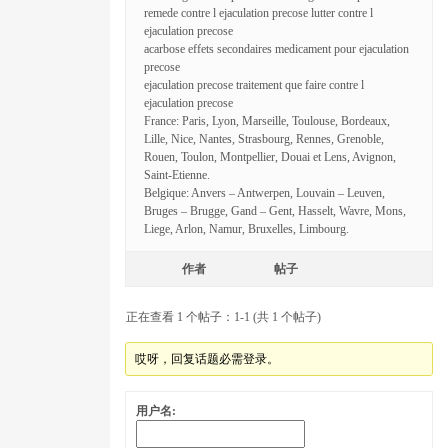
remede contre l ejaculation precose lutter contre l
ejaculation precose
acarbose effets secondaires medicament pour ejaculation
precose
ejaculation precose traitement que faire contre l
ejaculation precose
France: Paris, Lyon, Marseille, Toulouse, Bordeaux,
Lille, Nice, Nantes, Strasbourg, Rennes, Grenoble,
Rouen, Toulon, Montpellier, Douai et Lens, Avignon,
Saint-Etienne.
Belgique: Anvers – Antwerpen, Louvain – Leuven,
Bruges – Brugge, Gand – Gent, Hasselt, Wavre, Mons,
Liege, Arlon, Namur, Bruxelles, Limbourg.
作者
帖子
正在查看 1 个帖子：1-1 (共 1 个帖子)
哎呀，回复话题必需登录。
用户名: